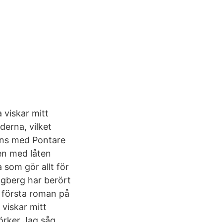
 viskar mitt
erna, vilket
ans med Pontare
len med låten
 som gör allt för
gberg har berört
första roman på
 viskar mitt
örker Jag såg