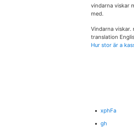
vindarna viskar 
med.
Vindarna viskar.
translation Engli
Hur stor är a ka
xphFa
gh