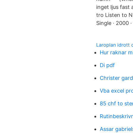
inget ljus fas
tro Listen to 
Single · 2000 ·
Laroplan idrott 
Hur raknar m
Di pdf
Christer gar
Vba excel p
85 chf to ste
Rutinbeskriv
Assar gabrie