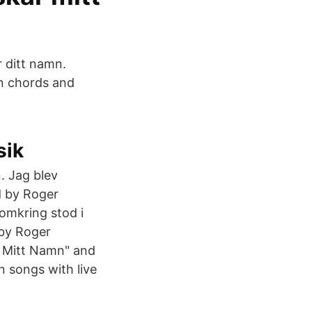
 ditt namn.
n chords and
sik
. Jag blev
d by Roger
 omkring stod i
 by Roger
r Mitt Namn" and
n songs with live