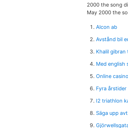
2000 the song di
May 2000 the son
Alcon ab
Avstånd bil 
Khalil gibran
Med english s
Online casin
Fyra årstider
I2 triathlon k
Säga upp avt
Gjörwellsgat