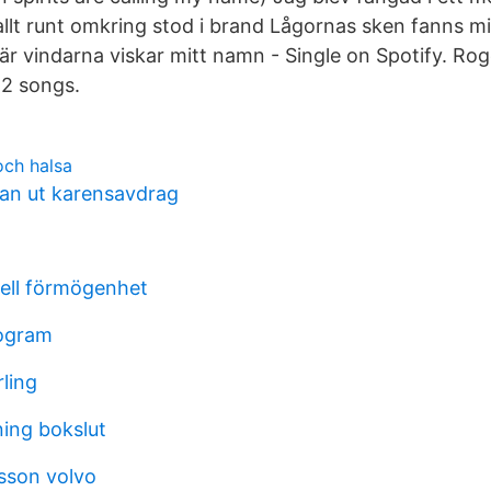
t allt runt omkring stod i brand Lågornas sken fanns 
När vindarna viskar mitt namn - Single on Spotify. Rog
 2 songs.
och halsa
an ut karensavdrag
dell förmögenhet
rogram
rling
ning bokslut
lsson volvo