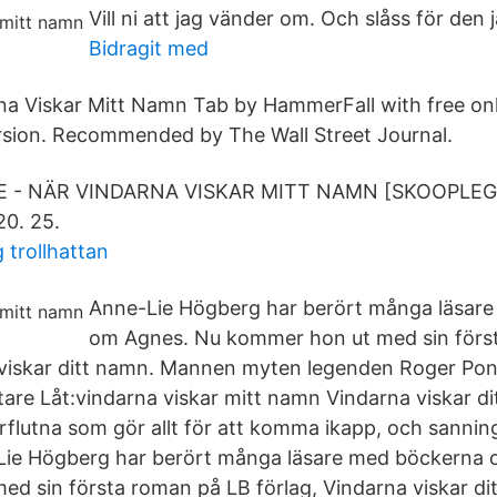
Vill ni att jag vänder om. Och slåss för den 
Bidragit med
na Viskar Mitt Namn Tab by HammerFall with free onli
rsion. Recommended by The Wall Street Journal.
 - NÄR VINDARNA VISKAR MITT NAMN [SKOOPLEG]
20. 25.
 trollhattan
Anne-Lie Högberg har berört många läsar
om Agnes. Nu kommer hon ut med sin förs
 viskar ditt namn. Mannen myten legenden Roger Pon
tare Låt:vindarna viskar mitt namn Vindarna viskar d
flutna som gör allt för att komma ikapp, och sannin
Lie Högberg har berört många läsare med böckerna
d sin första roman på LB förlag, Vindarna viskar di