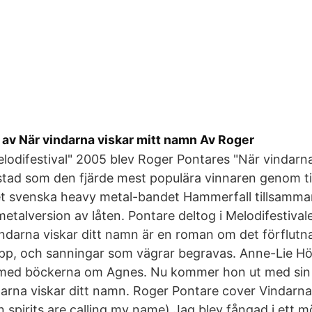
 av När vindarna viskar mitt namn Av Roger
 Melodifestival" 2005 blev Roger Pontares "När vindarna
tad som den fjärde mest populära vinnaren genom tid
 det svenska heavy metal-bandet Hammerfall tillsamm
etalversion av låten. Pontare deltog i Melodifestiva
Vindarna viskar ditt namn är en roman om det förflutna
pp, och sanningar som vägrar begravas. Anne-Lie Hö
med böckerna om Agnes. Nu kommer hon ut med sin 
darna viskar ditt namn. Roger Pontare cover Vindarna
spirits are calling my name) Jag blev fångad i ett m