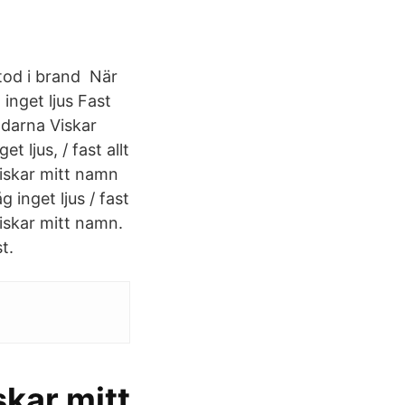
stod i brand När
inget ljus Fast
ndarna Viskar
 ljus, / fast allt
viskar mitt namn
 inget ljus / fast
viskar mitt namn.
t.
skar mitt