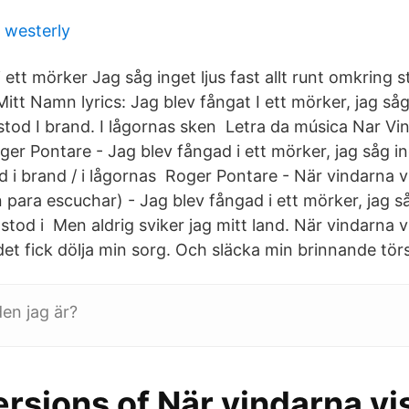
 westerly
 ett mörker Jag såg inget ljus fast allt runt omkring 
itt Namn lyrics: Jag blev fångat I ett mörker, jag såg 
 stod I brand. I lågornas sken Letra da música Nar Vi
r Pontare - Jag blev fångad i ett mörker, jag såg inget
d i brand / i lågornas Roger Pontare - När vindarna 
 para escuchar) - Jag blev fångad i ett mörker, jag såg
 stod i Men aldrig sviker jag mitt land. När vindarna 
et fick dölja min sorg. Och släcka min brinnande törs
den jag är?
rsions of När vindarna vi