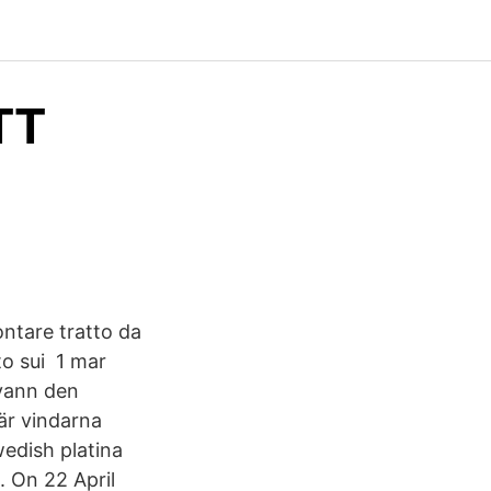
TT
ontare tratto da
to sui 1 mar
vann den
är vindarna
wedish platina
. On 22 April