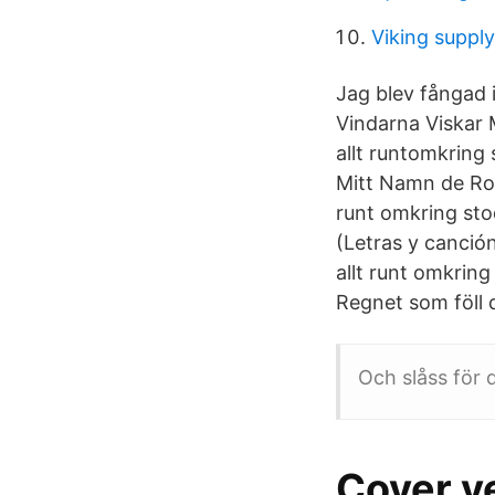
Viking supply
Jag blev fångad i
Vindarna Viskar M
allt runtomkring
Mitt Namn de Roge
runt omkring sto
(Letras y canción
allt runt omkring
Regnet som föll d
Och slåss för 
Cover ve