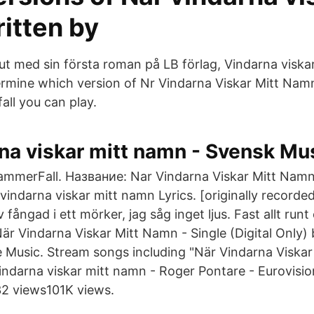
itten by
 med sin första roman på LB förlag, Vindarna viskar
rmine which version of Nr Vindarna Viskar Mitt Nam
ll you can play.
na viskar mitt namn - Svensk Mu
mmerFall. Название: Nar Vindarna Viskar Mitt Namn
vindarna viskar mitt namn Lyrics. [originally recorde
 fångad i ett mörker, jag såg inget ljus. Fast allt runt
När Vindarna Viskar Mitt Namn - Single (Digital Only)
 Music. Stream songs including "När Vindarna Viska
indarna viskar mitt namn - Roger Pontare - Eurovisio
32 views101K views.