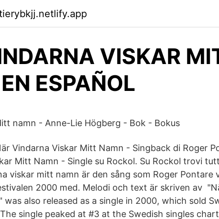
ierybkjj.netlify.app
INDARNA VISKAR MI
EN ESPAÑOL
ditt namn - Anne-Lie Högberg - Bok - Bokus
i När Vindarna Viskar Mitt Namn - Singback di Roger P
kar Mitt Namn - Single su Rockol. Su Rockol trovi tut
na viskar mitt namn är den sång som Roger Pontare 
stivalen 2000 med. Melodi och text är skriven av "N
" was also released as a single in 2000, which sold S
 The single peaked at #3 at the Swedish singles chart