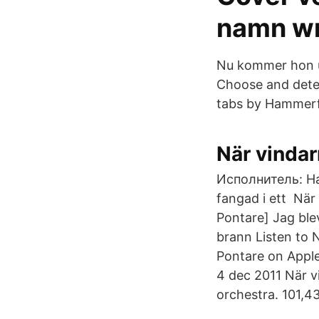
namn wr
Nu kommer hon ut
Choose and dete
tabs by Hammerfa
När vindar
Исполнитель: Ha
fangad i ett När 
Pontare] Jag blev
brann Listen to 
Pontare on Apple
4 dec 2011 När v
orchestra. 101,4