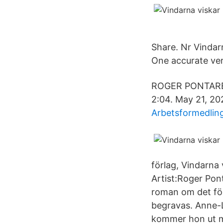
Share. Nr Vindar
One accurate ve
ROGER PONTARE
2:04. May 21, 20
Arbetsformedling
förlag, Vindarna
Artist:Roger Pon
roman om det för
begravas. Anne-
kommer hon ut me