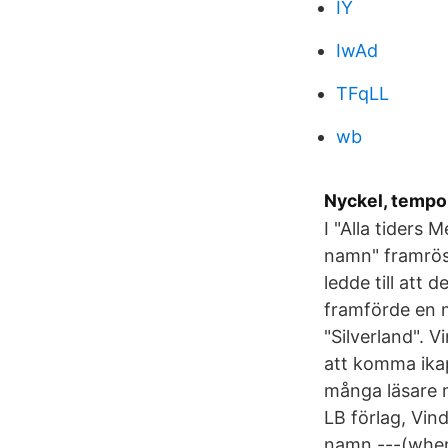
IY
IwAd
TFqLL
wb
Nyckel, tempo
I "Alla tiders
namn" framrös
ledde till att
framförde en m
"Silverland". 
att komma ika
många läsare 
LB förlag, Vin
namn ---(when 