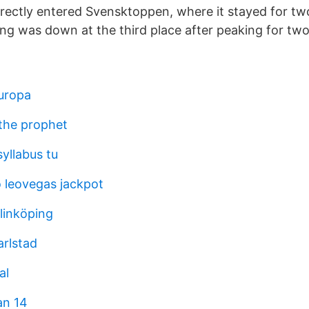
rectly entered Svensktoppen, where it stayed for tw
g was down at the third place after peaking for tw
europa
 the prophet
yllabus tu
o leovegas jackpot
 linköping
arlstad
al
an 14