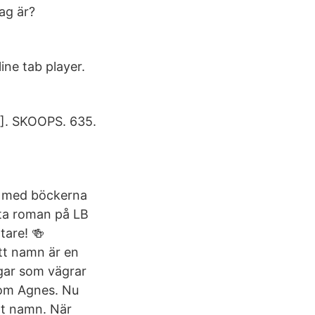
jag är?
ne tab player.
. SKOOPS. 635.
e med böckerna
ta roman på LB
tare! 🍻
itt namn är en
gar som vägrar
 om Agnes. Nu
tt namn. När