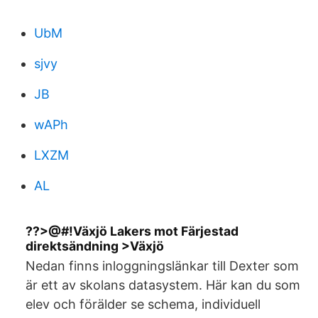
UbM
sjvy
JB
wAPh
LXZM
AL
??>@#!Växjö Lakers mot Färjestad
direktsändning >Växjö
Nedan finns inloggningslänkar till Dexter som
är ett av skolans datasystem. Här kan du som
elev och förälder se schema, individuell